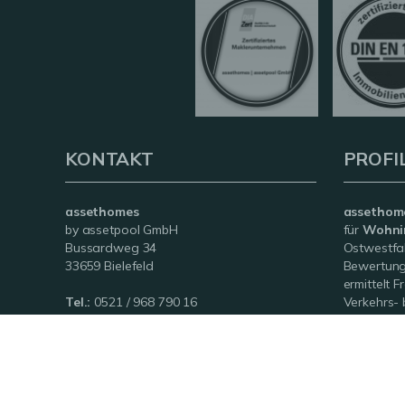
KONTAKT
PROFI
assethomes
assethom
by assetpool GmbH
für
Wohni
Bussardweg 34
Ostwestfale
33659 Bielefeld
Bewertung
ermittelt 
Tel.:
0521 / 968 790 16
Verkehrs- 
Fax:
0521 / 968 790 20
Egal ob fü
E-Mail:
info@assethomes.de
Vermögensa
Scheidung
© assethomes
Powered by Immonia GmbH
Impress