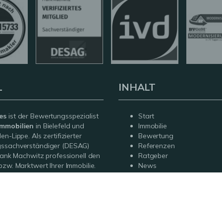
L
INHALT
es
ist der Bewertungsspezialist
Start
mmobilien
in Bielefeld und
Immobilie
n-Lippe. Als zertifizierter
Bewertung
ssachverständiger (DESAG)
Referenzen
Frank Machwitz professionell den
Ratgeber
bzw. Marktwert Ihrer Immobilie.
News
r den Verkauf,
Kontakt
ufstellung, Erbschaft oder
.
um
Datenschutz
Sitemap