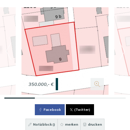
350.000,- €
Facebook
(Twitter)
Notizblock (
)
merken
drucken