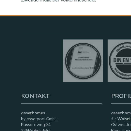
KONTAKT
PROFI
assethomes
assethom
by assetpool GmbH
für
Wohni
Bussardweg 34
Ostwestfale
33659 Bielefeld
Bewertung