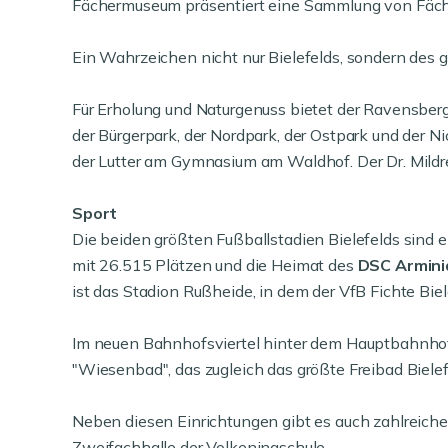
Fächermuseum präsentiert eine Sammlung von Fächer
Ein Wahrzeichen nicht nur Bielefelds, sondern des
Für Erholung und Naturgenuss bietet der Ravensberg
der Bürgerpark, der Nordpark, der Ostpark und der N
der Lutter am Gymnasium am Waldhof. Der Dr. Mildre
Sport
Die beiden größten Fußballstadien Bielefelds sind e
mit 26.515 Plätzen und die Heimat des
DSC Arminia
ist das Stadion Rußheide, in dem der VfB Fichte Biel
Im neuen Bahnhofsviertel hinter dem Hauptbahnhof b
"Wiesenbad", das zugleich das größte Freibad Bielef
Neben diesen Einrichtungen gibt es auch zahlreiche
Zweifachhalle der Volkeningschule.