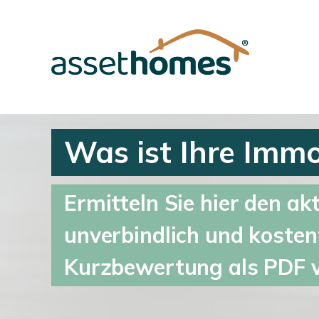
Was ist Ihre Immo
Ermitteln Sie hier den akt
unverbindlich und kostenf
Kurzbewertung als PDF 