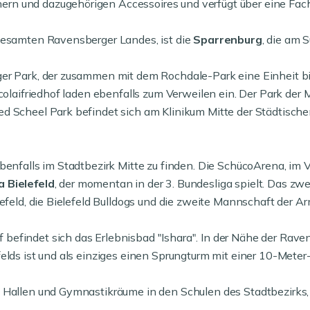
n und dazugehörigen Accessoires und verfügt über eine Fach
 gesamten Ravensberger Landes, ist die
Sparrenburg
, die am 
er Park, der zusammen mit dem Rochdale-Park eine Einheit bi
icolaifriedhof laden ebenfalls zum Verweilen ein. Der Park de
d Scheel Park befindet sich am Klinikum Mitte der Städtischen
benfalls im Stadtbezirk Mitte zu finden. Die SchücoArena, im 
 Bielefeld
, der momentan in der 3. Bundesliga spielt. Das z
efeld, die Bielefeld Bulldogs und die zweite Mannschaft der Ar
efindet sich das Erlebnisbad "Ishara". In der Nähe der Ravens
elds ist und als einziges einen Sprungturm mit einer 10-Meter-
 Hallen und Gymnastikräume in den Schulen des Stadtbezirks, 