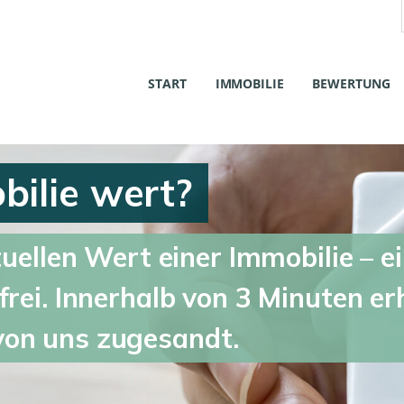
START
IMMOBILIE
BEWERTUNG
bilie wert?
uellen Wert einer Immobilie – ei
rei. Innerhalb von 3 Minuten erh
von uns zugesandt.