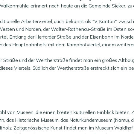
alkenmühle, erinnert noch heute an die Gemeinde Sieker, zu d
ditionelle Arbeiterviertel, auch bekannt als "V. Kanton", zwis
 Westen und Norden, der Walter-Rathenau-Straße im Osten so
tel. Entlang der Herforder Straße und der Eisenbahn im Nord
h des Hauptbahnhofs mit dem Kamphofviertel, einem weiteren tr
r Straße und der Wertherstraße findet man ein großes Altbaug
k dieses Viertels. Südlich der Wertherstraße erstreckt sich ein
zahl von Museen, die einen breiten kulturellen Einblick bieten
n, das Historische Museum, das Naturkundemuseum (Namu), 
olz. Zeitgenössische Kunst findet man im Museum Waldhof d