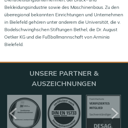
Bekleidungsindustrie sowie des Maschinenbaus. Zu den
überregional bekannten Einrichtungen und Unternehmen
in Bielefeld gehören unter anderem die Universität, die v.
Bodelschwinghschen Stiftungen Bethel, die Dr. August
Oetker KG und die Fußballmannschaft von Arminia
Bielefeld.
UNSERE PARTNER &
AUSZEICHNUNGEN